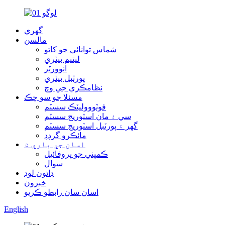
گهري
مالسن
شماس توانائي جو کاتو
ليتيم بيٽري
انوورٽر
پورٽبل بيٽري
نظامڪري جي وچ
مسئلا جو سو چڪ
فوٽوووليٽڪ سسٽم
سي ۽ مان اسٽوريج سسٽم
گهر ۽ پورٽبل اسٽوريج سسٽم
مائڪرو گرڊڊ
اسان جي باري ۾
ڪمپني جو پروفائيل
سوال
ڊائون لوڊ
خبرون
اسان سان رابطو ڪريو
English