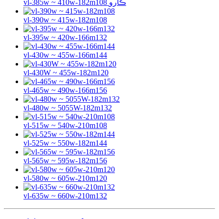
vl-385w ~ 410w-182m108 ڪارو
vl-390w ~ 415w-182m108
vl-395w ~ 420w-166m132
vl-430w ~ 455w-166m144
vl-430W ~ 455w-182m120
vl-465w ~ 490w-166m156
vl-480w ~ 5055W-182m132
vl-515w ~ 540w-210m108
vl-525w ~ 550w-182m144
vl-565w ~ 595w-182m156
vl-580w ~ 605w-210m120
vl-635w ~ 660w-210m132