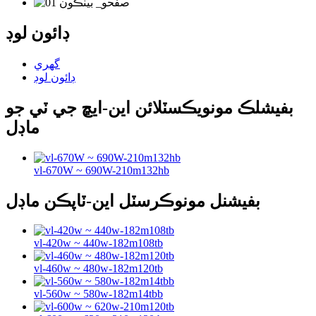
ڊائون لوڊ
گهري
ڊائون لوڊ
بفيشلڪ مونويڪسٽلائن اين-ايڇ جي ٽي جو
ماڊل
vl-670W ~ 690W-210m132hb
بفيشنل مونوڪرسٽل اين-ٽاپڪن ماڊل
vl-420w ~ 440w-182m108tb
vl-460w ~ 480w-182m120tb
vl-560w ~ 580w-182m14tbb