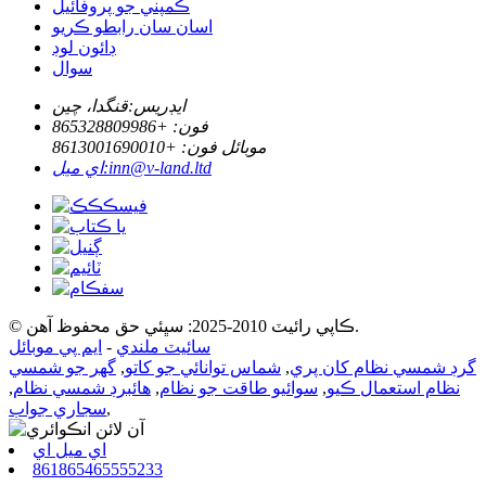
ڪمپني جو پروفائيل
اسان سان رابطو ڪريو
ڊائون لوڊ
سوال
ايڊريس:
قنگدا، چين
فون: +
865328809986
موبائل فون: +
8613001690010
inn@v-land.ltd
اي ميل:
© ڪاپي رائيٽ 2010-2025: سڀئي حق محفوظ آهن.
سائيٽ ملندي
-
ايم پي موبائل
گرڊ شمسي نظام کان پري
,
شماس توانائي جو کاتو
,
گهر جو شمسي
نظام استعمال ڪيو
,
سوائيو طاقت جو نظام
,
هائبرڊ شمسي نظام
,
,
سجاري جواب
اي ميل اي
861865465555233