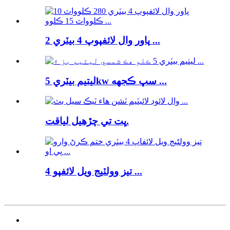
پاور وال لائفپوپ 4 بيٽري 2 ...
ليتيم بيٽري 5kw سڀ ڪجهه ...
ڀت تي چڙهيل لياقت.
تيز وولٽيج ويل لائفپو 4 ...