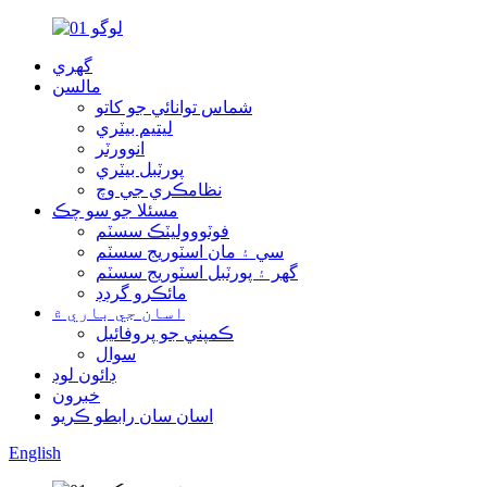
گهري
مالسن
شماس توانائي جو کاتو
ليتيم بيٽري
انوورٽر
پورٽبل بيٽري
نظامڪري جي وچ
مسئلا جو سو چڪ
فوٽوووليٽڪ سسٽم
سي ۽ مان اسٽوريج سسٽم
گهر ۽ پورٽبل اسٽوريج سسٽم
مائڪرو گرڊڊ
اسان جي باري ۾
ڪمپني جو پروفائيل
سوال
ڊائون لوڊ
خبرون
اسان سان رابطو ڪريو
English