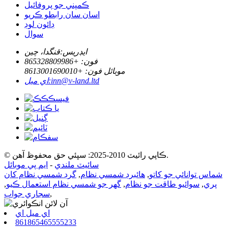
ڪمپني جو پروفائيل
اسان سان رابطو ڪريو
ڊائون لوڊ
سوال
ايڊريس:
قنگدا، چين
فون: +
865328809986
موبائل فون: +
8613001690010
inn@v-land.ltd
اي ميل:
© ڪاپي رائيٽ 2010-2025: سڀئي حق محفوظ آهن.
سائيٽ ملندي
-
ايم پي موبائل
شماس توانائي جو کاتو
,
هائبرڊ شمسي نظام
,
گرڊ شمسي نظام کان
پري
,
سوائيو طاقت جو نظام
,
گهر جو شمسي نظام استعمال ڪيو
,
,
سجاري جواب
اي ميل اي
861865465555233