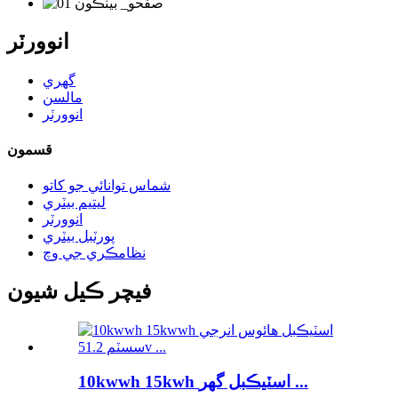
انوورٽر
گهري
مالسن
انوورٽر
قسمون
شماس توانائي جو کاتو
ليتيم بيٽري
انوورٽر
پورٽبل بيٽري
نظامڪري جي وچ
فيچر ڪيل شيون
10kwwh 15kwh اسٽيڪبل گهر ...