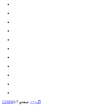
اڳ>
>>
صفحو 1/7
6
5
4
3
2
1