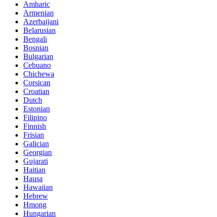
Amharic
Armenian
Azerbaijani
Belarusian
Bengali
Bosnian
Bulgarian
Cebuano
Chichewa
Corsican
Croatian
Dutch
Estonian
Filipino
Finnish
Frisian
Galician
Georgian
Gujarati
Haitian
Hausa
Hawaiian
Hebrew
Hmong
Hungarian