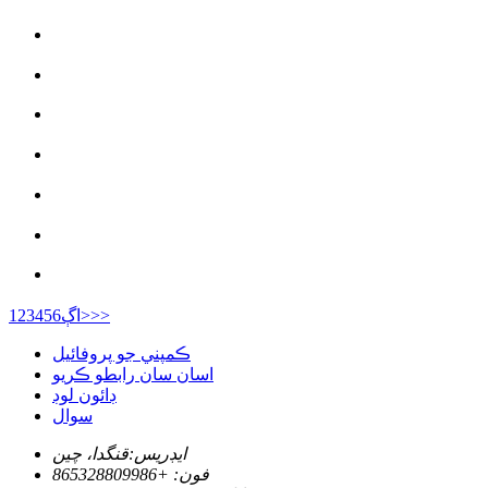
>>
اڳ>
6
5
4
3
2
1
ڪمپني جو پروفائيل
اسان سان رابطو ڪريو
ڊائون لوڊ
سوال
ايڊريس:
قنگدا، چين
فون: +
865328809986