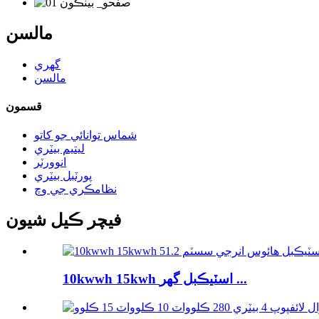
مالسن
گهري
مالسن
قسمون
شماس توانائي جو کاتو
ليتيم بيٽري
انوورٽر
پورٽبل بيٽري
نظامڪري جي وچ
فيچر ڪيل شيون
10kwwh 15kwh اسٽيڪبل گهر ...