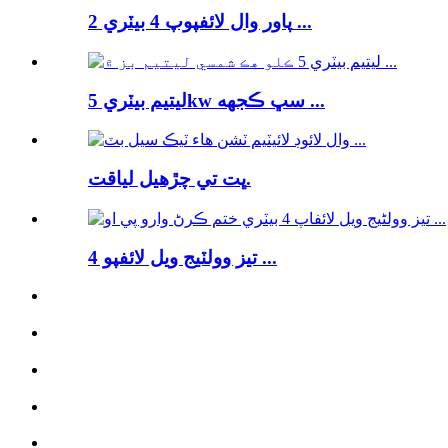
پاور وال لائفپوپ 4 بيٽري 2 ...
ليتيم بيٽري 5kw سڀ ڪجهه ...
ڀت تي چڙهيل لياقت.
تيز وولٽيج ويل لائفپو 4 ...