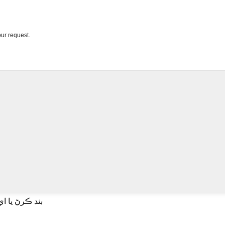
بند ڪرڻ يا ا