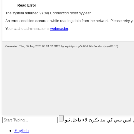
ي ايس سي کي بند ڪرڻ لاء داخل ٿيو
English