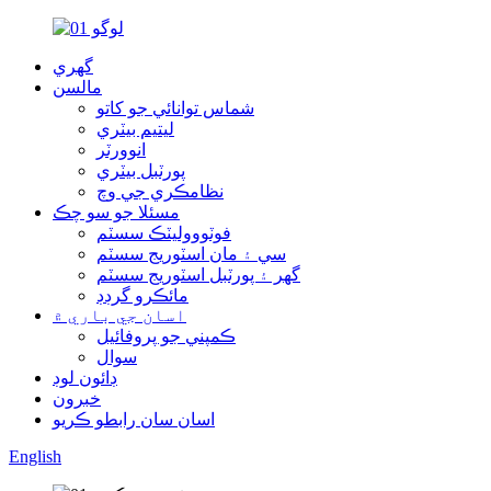
گهري
مالسن
شماس توانائي جو کاتو
ليتيم بيٽري
انوورٽر
پورٽبل بيٽري
نظامڪري جي وچ
مسئلا جو سو چڪ
فوٽوووليٽڪ سسٽم
سي ۽ مان اسٽوريج سسٽم
گهر ۽ پورٽبل اسٽوريج سسٽم
مائڪرو گرڊڊ
اسان جي باري ۾
ڪمپني جو پروفائيل
سوال
ڊائون لوڊ
خبرون
اسان سان رابطو ڪريو
English