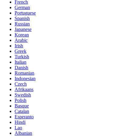
French
German
Portuguese
Spanish
Russian
Japanese
Korean
Arabic
Irish
Greek
Turkish
Italian
Danish
Romanian
Indonesian
Czech
Afrikaans
Swedish
Polish
Basque
Catalan
Esperanto
Hindi
Lao
Albanian