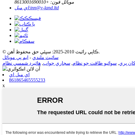
موبائل فون: +
8613001690010
inn@v-land.ltd
اي ميل:
© ڪاپي رائيٽ 2010-2025: سڀئي حق محفوظ آهن.
سائيٽ ملندي
-
ايم پي موبائل
ان پري
,
سوائيو طاقت جو نظام
,
سجاري جواب
,
هائبرڊ شمسي نظام
اي ميل اي
861865465555233
x